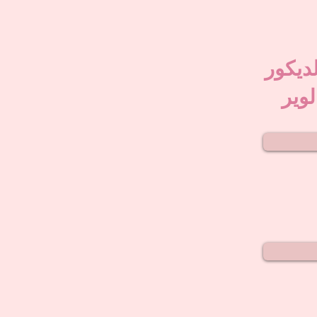
لديكور
لوير