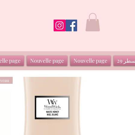
سطر 29
Nouvelle page
Nouvelle page
lle page
veau