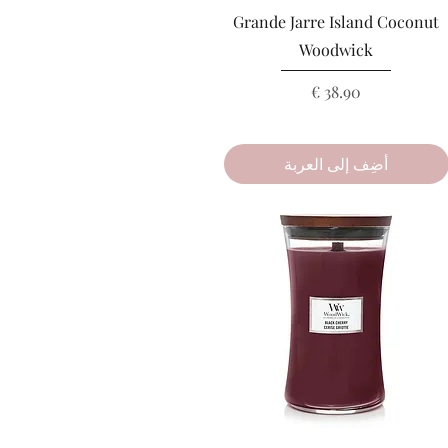
العرض السريع
Grande Jarre Island Coconut
Woodwick
السعر
أضِف إلى العربة