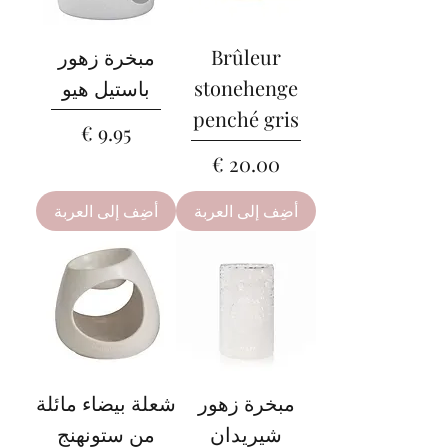
Brûleur
مبخرة زهور
stonehenge
باستيل هيو
penché gris
السعر
السعر
أضِف إلى العربة
أضِف إلى العربة
مبخرة زهور
شعلة بيضاء مائلة
شيريدان
من ستونهنج