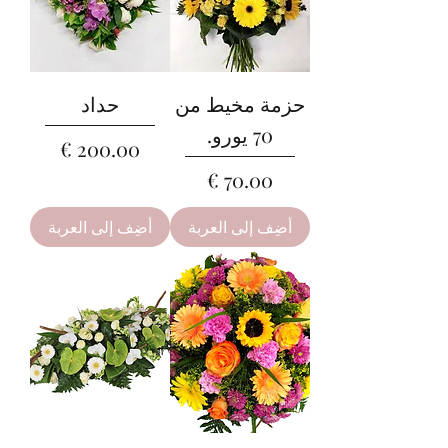
حزمة مخيط من
حداد
70 يورو.
السعر
السعر
أضِف إلى العربة
أضِف إلى العربة