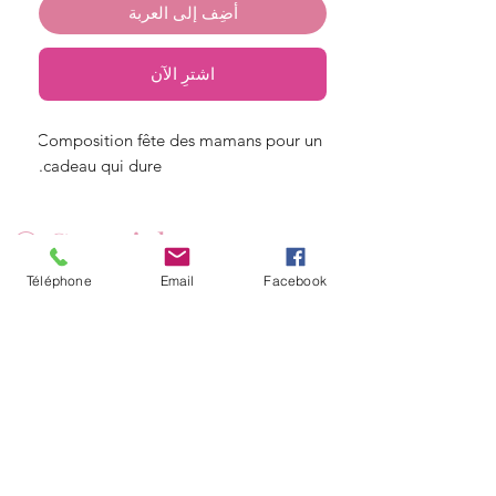
أضِف إلى العربة
اشترِ الآن
Composition fête des mamans pour un 
cadeau qui dure.
© Copyright
Angelique fleurs
Téléphone
Email
Facebook