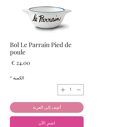
Bol Le Parrain Pied de
poule
السعر
الكمية
*
أضِف إلى العربة
اشترِ الآن