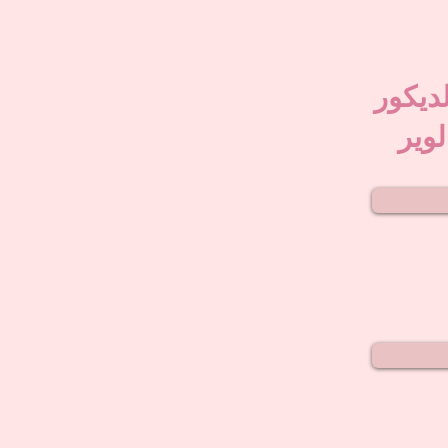
لديكور
لوير