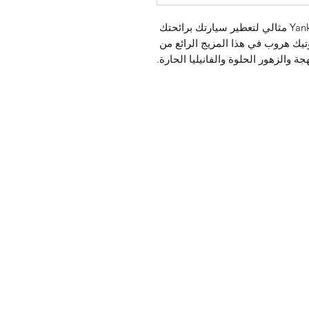
عطر Yankee Candle Car Jar Car Diffuser مثالي لتعطير سيارتك برائحتك 
المفضلة. عطر بينك ساندز: جزيرة إكزوتيك هروب في هذا المزيج الرائع من 
 والزهور الحلوة والفانيليا الحارة.