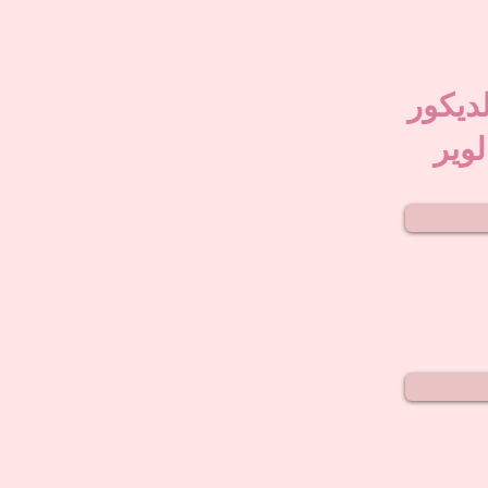
لديكور
لوير