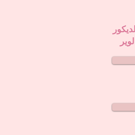
لديكور
لوير