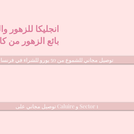
انجليكا للزهور وا
بائع الزهور من كا
توصيل مجاني للشموع من 50 يورو للشراء في فرنسا
توصيل مجاني على Caluire و Sector 1