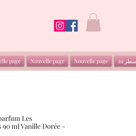
سطر 29
Nouvelle page
Nouvelle page
lle page
 parfum Les
 90 ml Vanille Dorée -