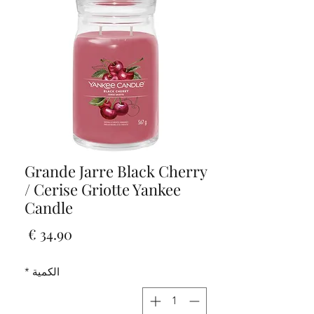
Grande Jarre Black Cherry
/ Cerise Griotte Yankee
Candle
السعر
الكمية
*