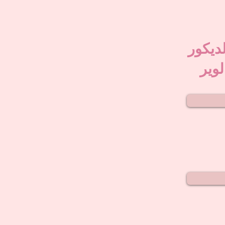
لديكور
لوير