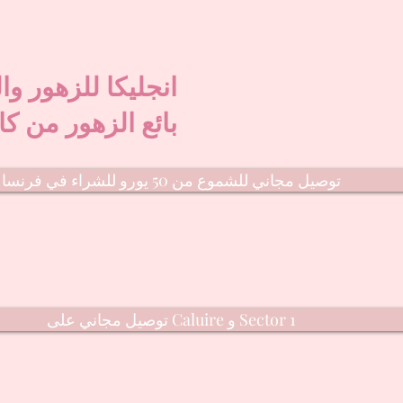
انجليكا للزهور وا
بائع الزهور من كا
توصيل مجاني للشموع من 50 يورو للشراء في فرنسا
توصيل مجاني على Caluire و Sector 1