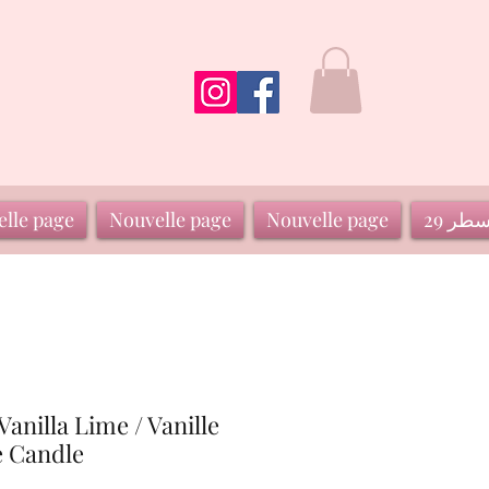
سطر 29
Nouvelle page
Nouvelle page
lle page
anilla Lime / Vanille
e Candle