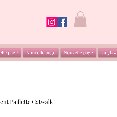
سطر 29
Nouvelle page
Nouvelle page
lle page
gent Paillette Catwalk