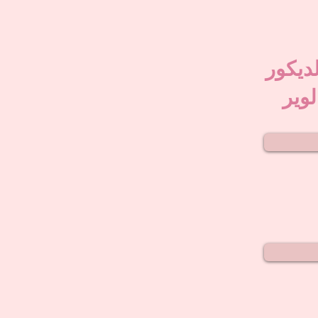
لديكور
لوير