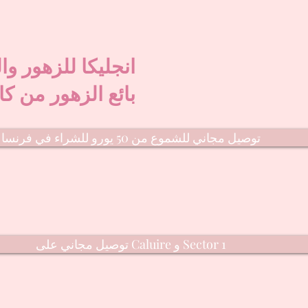
انجليكا للزهور وا
بائع الزهور من كا
توصيل مجاني للشموع من 50 يورو للشراء في فرنسا
توصيل مجاني على Caluire و Sector 1