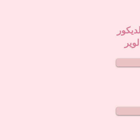
لديكور
لوير