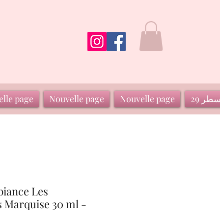
سطر 29
Nouvelle page
Nouvelle page
lle page
iance Les
s Marquise 30 ml -