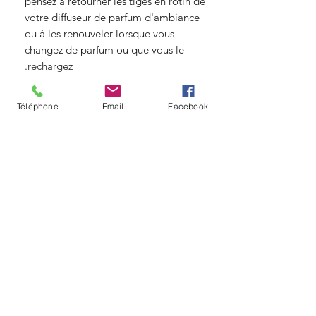
pensez à retourner les tiges en rotin de
votre diffuseur de parfum d'ambiance
ou à les renouveler lorsque vous
changez de parfum ou que vous le
rechargez.
Informations complémentaires
Composition : voir Caractéristiques
Téléphone
Email
Facebook
Contenance : 200 ml
Dimensions recharge : ø 4,5 x 15 cm
© Copyright
Angelique fleurs