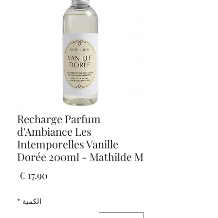
Recharge Parfum
d'Ambiance Les
Intemporelles Vanille
Dorée 200ml - Mathilde M
السعر
الكمية
*