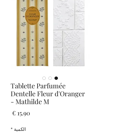
Tablette Parfumée
Dentelle Fleur d'Oranger
- Mathilde M
السعر
الكمية
*