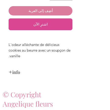
أضِف إلى العربة
اشترِ الآن
L'odeur alléchante de délicieux
cookies au beurre avec un soupçon de
vanille.
info
Durée de combustion : 15 heures
© Copyright
Poids total : 49 grammes
Angelique fleurs
Les bougies votives conviennent bien
pour parfumer les petites surfaces.