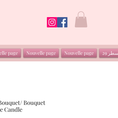
سطر 29
Nouvelle page
Nouvelle page
lle page
 Bouquet/ Bouquet
e Candle