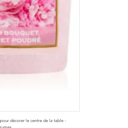
Les
bougies votives
les petites surfaces.
 pour décorer le centre de la table -
grumes.