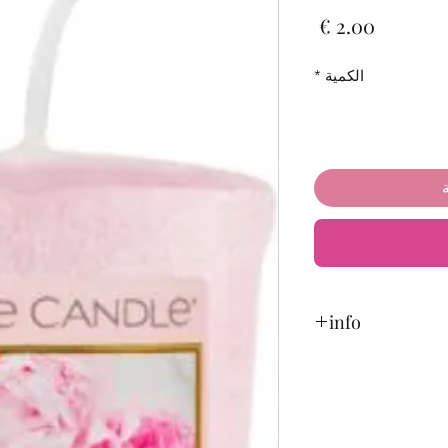
السعر
الكمية
*
info
Durée de combustion
Poids total : 49 gr