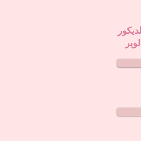
لديكور
لوير