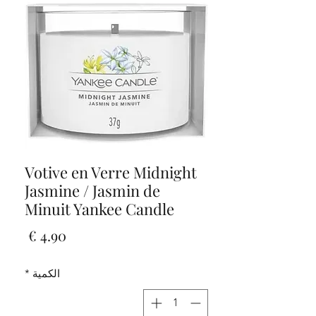
Votive en Verre Midnight
Jasmine / Jasmin de
Minuit Yankee Candle
السعر
الكمية
*