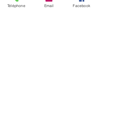
Téléphone
Email
Facebook
قلم صغير نيون
جرين كات ووك
السعر
أضِف إلى العربة
تحميل المزيد
© Copyright